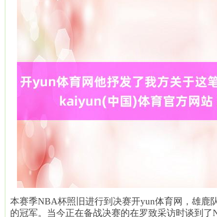
本赛季NBA杯照旧进行到决赛开yun体育网，雄鹿
的冠军。当今正在备战决赛的在罗致采访时谈到了N