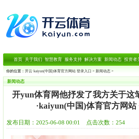
首页
关于我们
智慧教育
服务支持
解决方案
新闻动态
投资者
你的位置：
开云·kaiyun(中国)体育官方网站 登录入口
>
新闻动态
>
新闻动态
开yun体育网他抒发了我方关于这
·kaiyun(中国)体育官方网
发布日期：2025-06-08 00:01 点击次数：254