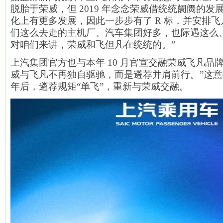
脱胎于荣威，但 2019 年念念荣威借统统阛阓的
化上有更多发展，因此一步步有了 R 标，并安排飞
们这么去走的主机厂、汽车集团好多，也际遇这么
对咱们来讲，荣威和飞但凡在统统的。”
上汽集团官方也与本年 10 月官宣交融荣威飞凡品
威与飞凡不再独自驱驰，而是遴荐并肩前行。”这
年后，遴荐规矩“单飞”，重新与荣威交融。