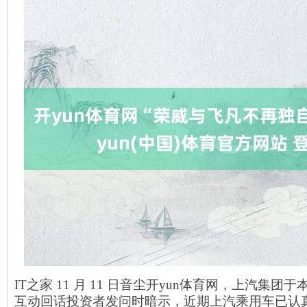
IT之家 11 月 11 日音尘开yun体育网，上汽集团于本年
互动回话投资者发问时暗示，近期上汽乘用车已认