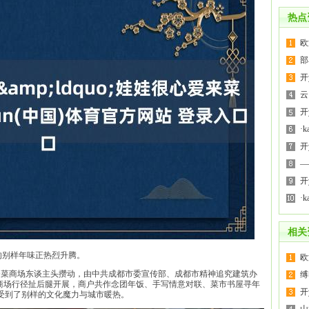
热点
欧
部
开
云
开
·
开
—
开
·
相关
里的别样年味正热烈升腾。
欧
个菜商场东谈主头攒动，由中共成都市委宣传部、成都市精神追究建筑办
缚
究商场行径扯后腿开展，商户共作念团年饭、手写情意对联、菜市书屋寻年
开
受到了别样的文化魔力与城市暖热。