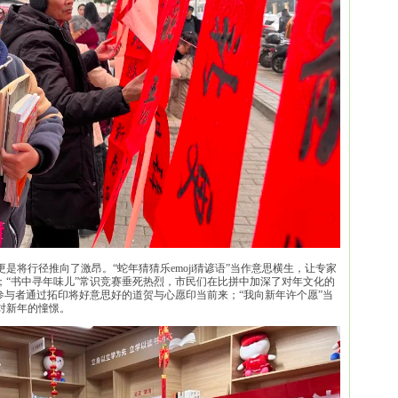
是将行径推向了激昂。“蛇年猜猜乐emoji猜谚语”当作意思横生，让专家
；“书中寻年味儿”常识竞赛垂死热烈，市民们在比拼中加深了对年文化的
参与者通过拓印将好意思好的道贺与心愿印当前来；“我向新年许个愿”当
对新年的憧憬。