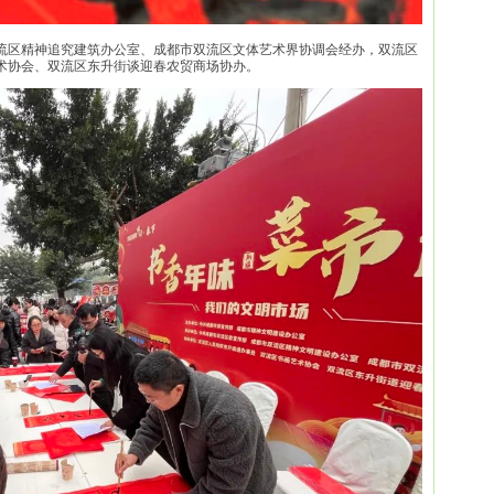
流区精神追究建筑办公室、成都市双流区文体艺术界协调会经办，双流区
术协会、双流区东升街谈迎春农贸商场协办。