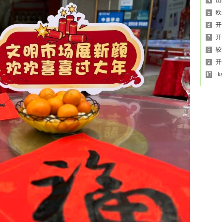
山
欧
开
开
较
开
·