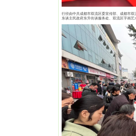
行径由中共成都市双流区委宣传部、成都市双
东谈主民政府东升街谈服务处、双流区字画艺