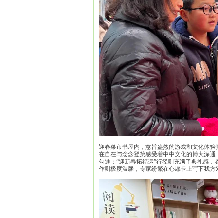
迎春菜市书屋内，意旨盎然的游戏和文化体验更
在自在与念念登第感受着中中文化的博大深通
勾通；“迎新春拓福运”行径则充满了典礼感，
作则极度温馨，专家纷繁在心愿卡上写下我方